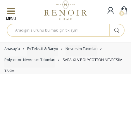
Skip to navigation
Skip to content
0
A
r
a
m
a
:
Anasayfa
Ev Tekstili & Banyo
Nevresim Takımları
Polycotton Nevresim Takımları
SARA-XL// POLYCOTTON NEVRESİM
TAKIMI