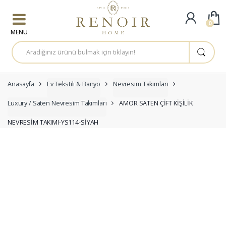
Skip to navigation
Skip to content
0
A
r
a
m
a
:
Anasayfa
Ev Tekstili & Banyo
Nevresim Takımları
Luxury / Saten Nevresim Takımları
AMOR SATEN ÇİFT KİŞİLİK
NEVRESİM TAKIMI-YS114-SİYAH