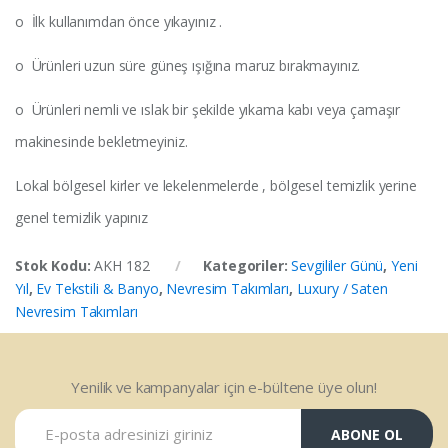
o İlk kullanımdan önce yıkayınız .
o Ürünleri uzun süre güneş ışığına maruz bırakmayınız.
o Ürünleri nemli ve ıslak bir şekilde yıkama kabı veya çamaşır
makinesinde bekletmeyiniz.
Lokal bölgesel kirler ve lekelenmelerde , bölgesel temizlik yerine
genel temizlik yapınız
Stok Kodu:
AKH 182
Kategoriler:
Sevgililer Günü
,
Yeni
Yıl
,
Ev Tekstili & Banyo
,
Nevresim Takımları
,
Luxury / Saten
Nevresim Takımları
Yenilik ve kampanyalar için e-bültene üye olun!
ABONE OL