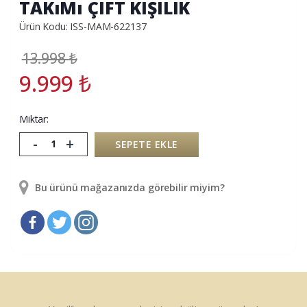
TAKıMı ÇIFT KIŞILIK
Ürün Kodu: ISS-MAM-622137
13.998
₺
9.999
₺
Miktar:
-
+
SEPETE EKLE
Bu ürünü mağazanızda görebilir miyim?