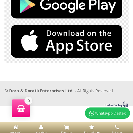
©
Dora & Doratlı Enterprises Ltd.
- All Rights Reserved
0
WhatsApp Destek
Anasayfa
Hesabım
Sepetim
Siparişlerim
İletişim