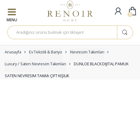
Skip to navigation
Skip to content
0
A
r
a
m
a
:
Anasayfa
Ev Tekstili & Banyo
Nevresim Takımları
Luxury / Saten Nevresim Takımları
DUNLOE BLACK DIJITAL PAMUK
SATEN NEVRESIM TAKıMı ÇIFT KIŞILIK