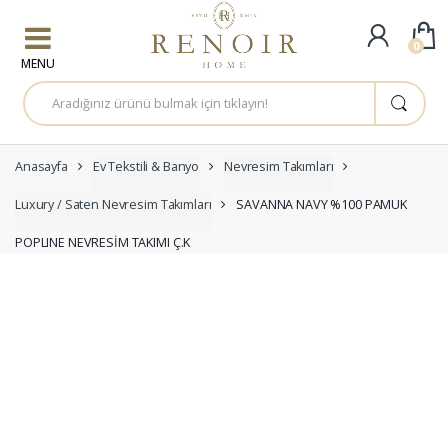
Skip to navigation
Skip to content
0
A
r
a
m
a
:
Anasayfa
Ev Tekstili & Banyo
Nevresim Takımları
Luxury / Saten Nevresim Takımları
SAVANNA NAVY %100 PAMUK
POPLINE NEVRESİM TAKIMI Ç.K