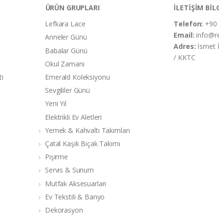
ÜRÜN GRUPLARI
İLETİŞİM BİL
Lefkara Lace
Telefon:
+90 
Email:
info@r
Anneler Günü
Adres:
İsmet 
Babalar Günü
/ KKTC
Okul Zamanı
ti
Emerald Koleksiyonu
Sevgililer Günü
Yeni Yıl
Elektrikli Ev Aletleri
Yemek & Kahvaltı Takımları
Çatal Kaşık Bıçak Takımı
Pişirme
Servis & Sunum
Mutfak Aksesuarları
Ev Tekstili & Banyo
Dekorasyon