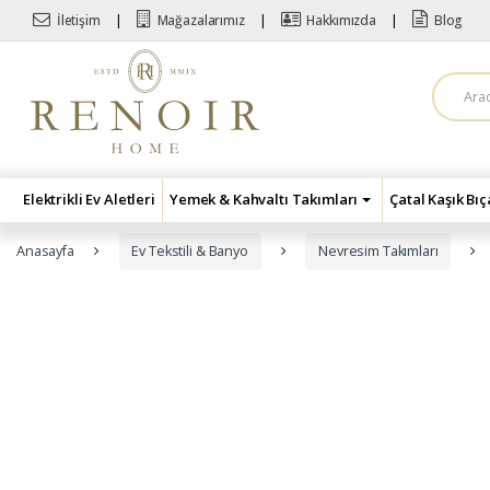
Skip to navigation
Skip to content
İletişim
Mağazalarımız
Hakkımızda
Blog
A
r
a
m
a
:
Elektrikli Ev Aletleri
Yemek & Kahvaltı Takımları
Çatal Kaşık Bı
Anasayfa
Ev Tekstili & Banyo
Nevresim Takımları