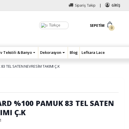
Sipariş Takip
GİRİŞ
Türkçe
SEPETIM
0
Ev Tekstili & Banyo
Dekorasyon
Blog
Lefkara Lace
3 TEL SATEN NEVRESİM TAKIMI Ç.K
RD %100 PAMUK 83 TEL SATEN
IMI Ç.K
1