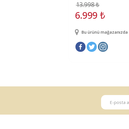
13.998
₺
6.999
₺
Bu ürünü mağazanızda g