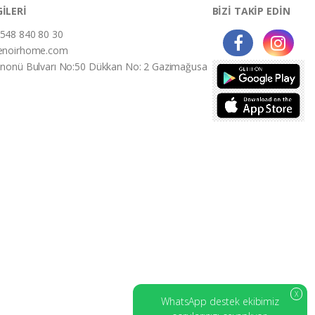
GİLERİ
BİZİ TAKİP EDİN
548 840 80 30
enoirhome.com
İnonü Bulvarı No:50 Dükkan No: 2 Gazimağusa
X
WhatsApp destek ekibimiz