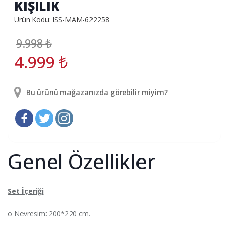
KIŞILIK
Ürün Kodu: ISS-MAM-622258
9.998
₺
4.999
₺
Bu ürünü mağazanızda görebilir miyim?
Genel Özellikler
Set İçeriği
o Nevresim: 200*220 cm.