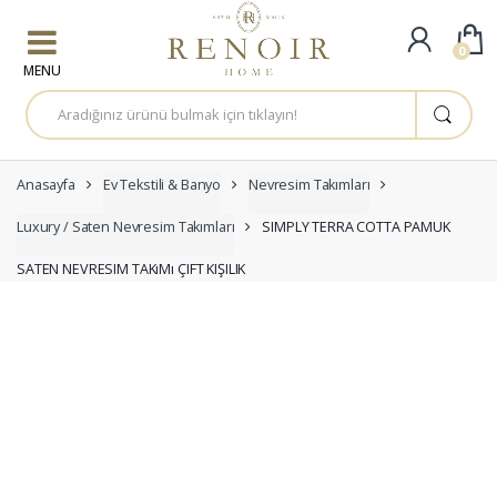
Skip to navigation
Skip to content
0
A
r
a
m
a
:
Anasayfa
Ev Tekstili & Banyo
Nevresim Takımları
Luxury / Saten Nevresim Takımları
SIMPLY TERRA COTTA PAMUK
SATEN NEVRESIM TAKıMı ÇIFT KIŞILIK