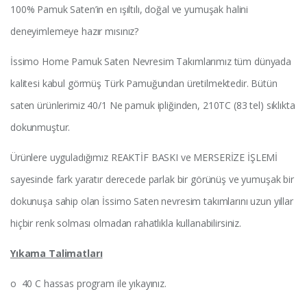
100% Pamuk Saten’in en ışıltılı, doğal ve yumuşak halini
deneyimlemeye hazır mısınız?
İssimo Home Pamuk Saten Nevresim Takımlarımız tüm dünyada
kalitesi kabul görmüş Türk Pamuğundan üretilmektedir. Bütün
saten ürünlerimiz 40/1 Ne pamuk ipliğinden, 210TC (83 tel) sıklıkta
dokunmuştur.
Ürünlere uyguladığımız REAKTİF BASKI ve MERSERİZE İŞLEMİ
sayesinde fark yaratır derecede parlak bir görünüş ve yumuşak bir
dokunuşa sahip olan İssimo Saten nevresim takımlarını uzun yıllar
hiçbir renk solması olmadan rahatlıkla kullanabilirsiniz.
Yıkama
Talimatları
o 40 C hassas program ile yıkayınız.