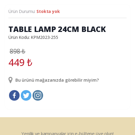
Ürün Durumu:
Stokta yok
TABLE LAMP 24CM BLACK
Ürün Kodu: KPM2023-255
898
₺
449
₺
Bu ürünü mağazanızda görebilir miyim?
Yenilik ve kampanyalar için e-bültene üye olun!