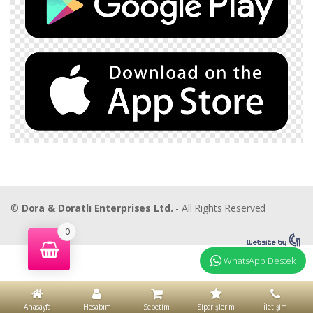
©
Dora & Doratlı Enterprises Ltd.
- All Rights Reserved
0
WhatsApp Destek
Anasayfa
Hesabım
Sepetim
Siparişlerim
İletişim