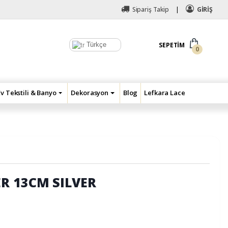
Sipariş Takip
GİRİŞ
Türkçe
SEPETIM
0
Ev Tekstili & Banyo
Dekorasyon
Blog
Lefkara Lace
R 13CM SILVER