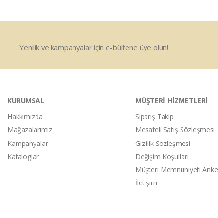
Yenilik ve kampanyalar için e-bültene üye olun!
KURUMSAL
MÜŞTERİ HİZMETLERİ
Hakkımızda
Sipariş Takip
Mağazalarımız
Mesafeli Satış Sözleşmesi
Kampanyalar
Gizlilik Sözleşmesi
Kataloglar
Değişim Koşulları
Müşteri Memnuniyeti Anke
İletişim