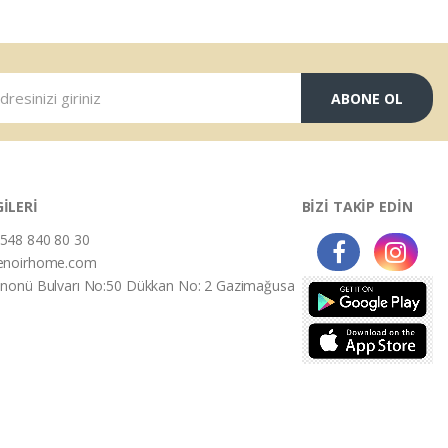
ABONE OL
GİLERİ
BİZİ TAKİP EDİN
548 840 80 30
enoirhome.com
İnonü Bulvarı No:50 Dükkan No: 2 Gazimağusa