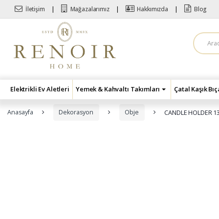
Skip to navigation
Skip to content
İletişim
Mağazalarımız
Hakkımızda
Blog
A
r
a
m
a
:
Elektrikli Ev Aletleri
Yemek & Kahvaltı Takımları
Çatal Kaşık Bı
Anasayfa
Dekorasyon
Obje
CANDLE HOLDER 1