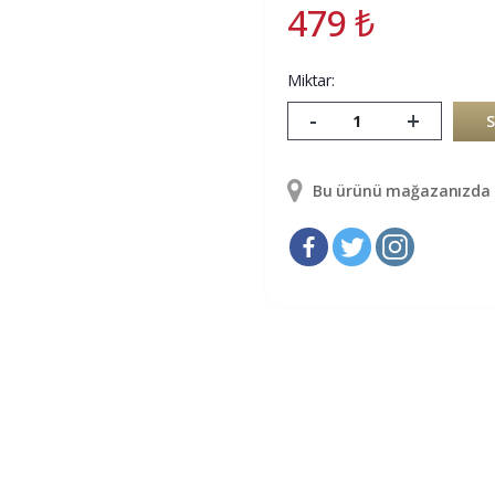
479
₺
Miktar:
-
+
Bu ürünü mağazanızda g