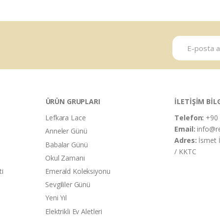
ÜRÜN GRUPLARI
İLETİŞİM BİL
Lefkara Lace
Telefon:
+90 
Email:
info@r
Anneler Günü
Adres:
İsmet 
Babalar Günü
/ KKTC
Okul Zamanı
ti
Emerald Koleksiyonu
Sevgililer Günü
Yeni Yıl
Elektrikli Ev Aletleri