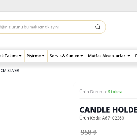
çak Takımı
Pişirme
Servis & Sunum
Mutfak Aksesuarları
3CM SILVER
Ürün Durumu:
Stokta
CANDLE HOLDE
Ürün Kodu: A67102360
958
₺