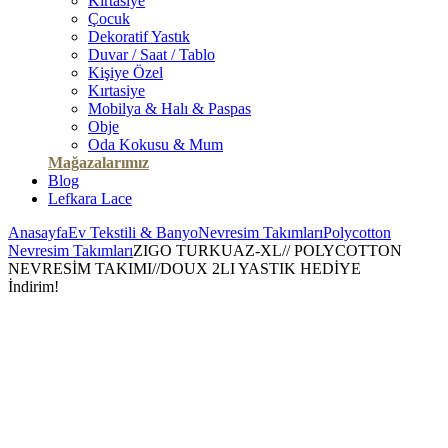
Kırtasiye
Çocuk
Dekoratif Yastık
Duvar / Saat / Tablo
Kişiye Özel
Kırtasiye
Mobilya & Halı & Paspas
Obje
Oda Kokusu & Mum
Mağazalarımız
Blog
Lefkara Lace
Anasayfa
Ev Tekstili & Banyo
Nevresim Takımları
Polycotton
Nevresim Takımları
ZIGO TURKUAZ-XL// POLYCOTTON
NEVRESİM TAKIMI//DOUX 2LI YASTIK HEDİYE
İndirim!