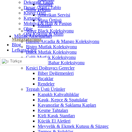
Dekoratif Yastık
Tepsiler
Duvar / Saat / Tablo
Sofra Tekstili
Kişiye Özel
Amerikan Servisi
Kırtasiye
Masa Örtüsü
Mobilya & Halı & Paspas
Runner
Obje
Wave Black Koleksiyonu
Oda Kokusu & Mum
Mutfak Aksesuarları
Mağazalarımız
Bambu Arcadia & Mango Koleksiyonu
Blog
Bistro Mutfak Koleksiyonu
Lefkara Lace
Black Mutfak Koleksiyonu
Çelik Mutfak Koleksiyonu
Türkçe
Green/Leaf Bahar Koleksiyonu
Kesici Doğrayıcı Gereçler
Biber Değirmenleri
Bıçaklar
Rendeler
Tezgah Üstü Ürünler
Kapaklı Kahvaltılıklar
Kaşık, Kepçe & Spatulalar
Kavanozlar & Saklama Kapları
Kesme Tahtaları
Kirli Kaşık Stantları
Küçük El Aletleri
Meyvelik & Ekmek Kutusu & Süzgeç
Termos & Suluklar