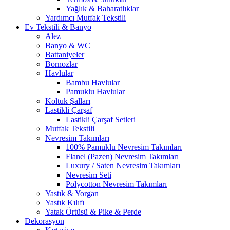
Yağlık & Baharatlıklar
Yardımcı Mutfak Tekstili
Ev Tekstili & Banyo
Alez
Banyo & WC
Battaniyeler
Bornozlar
Havlular
Bambu Havlular
Pamuklu Havlular
Koltuk Şalları
Lastikli Çarşaf
Lastikli Çarşaf Setleri
Mutfak Tekstili
Nevresim Takımları
100% Pamuklu Nevresim Takımları
Flanel (Pazen) Nevresim Takımları
Luxury / Saten Nevresim Takımları
Nevresim Seti
Polycotton Nevresim Takımları
Yastık & Yorgan
Yastık Kılıfı
Yatak Örtüsü & Pike & Perde
Dekorasyon