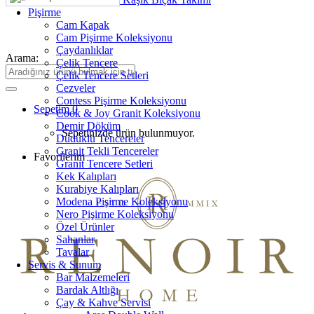
Pişirme
Cam Kapak
Cam Pişirme Koleksiyonu
Çaydanlıklar
Arama:
Çelik Tencere
Çelik Tencere Setleri
Cezveler
Contess Pişirme Koleksiyonu
Sepetim
0
Cook & Joy Granit Koleksiyonu
Demir Döküm
Sepetinizde ürün bulunmuyor.
Düdüklü Tencereler
Granit Tekli Tencereler
Favorilerim
Granit Tencere Setleri
Kek Kalıpları
Kurabiye Kalıpları
Modena Pişirme Koleksiyonu
Nero Pişirme Koleksiyonu
Özel Ürünler
Sahanlar
Tavalar
Servis & Sunum
Bar Malzemeleri
Bardak Altlığı
Çay & Kahve Servisi