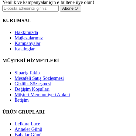
Yenilik ve kampanyalar için e-bültene üye olun!
Abone Ol
KURUMSAL
Hakkımızda
Mağazalarımız
Kampanyalar
Kataloglar
MÜŞTERİ HİZMETLERİ
Sipariş Takip
Mesafeli Satış Sözleşmesi
Gizlilik Sözleşmesi
Değişim Koşulları
Müşteri Memnuniyeti Anketi
İletişim
ÜRÜN GRUPLARI
Lefkara Lace
Anneler Günü
Babalar Günü