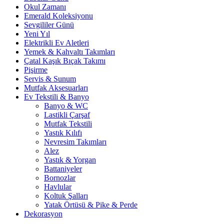
Okul Zamanı
Emerald Koleksiyonu
Sevgililer Günü
Yeni Yıl
Elektrikli Ev Aletleri
Yemek & Kahvaltı Takımları
Çatal Kaşık Bıçak Takımı
Pişirme
Servis & Sunum
Mutfak Aksesuarları
Ev Tekstili & Banyo
Banyo & WC
Lastikli Çarşaf
Mutfak Tekstili
Yastık Kılıfı
Nevresim Takımları
Alez
Yastık & Yorgan
Battaniyeler
Bornozlar
Havlular
Koltuk Şalları
Yatak Örtüsü & Pike & Perde
Dekorasyon