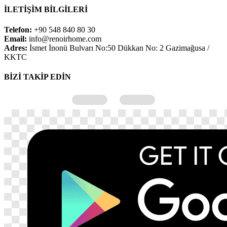
İLETİŞİM BİLGİLERİ
Telefon:
+90 548 840 80 30
Email:
info@renoirhome.com
Adres:
İsmet İnonü Bulvarı No:50 Dükkan No: 2 Gazimağusa /
KKTC
BİZİ TAKİP EDİN