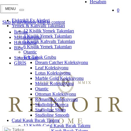
Hesabım
0
Elektrikli Ev Aletleri
Skip to navigation
Skip to content
Yemek & Kahvaltı Takımları
12 Kişilik Yemek Takımları
İletişim
4 Kişilik Yemek Takımları
Mağazalarımız
6 Kişilik Kahvaltı Takımları
Hakkımızda
6 Kişilik Yemek Takımları
Blog
Otantic
Tek Tabak Grubu
Sipariş Takip
Dream Catcher Koleksiyonu
GİRİŞ
Leaf Koleksiyonu
Lotus Koleksiyonu
Marble Gold Koleksiyonu
Mozaic Koleksiyonu
Otantic
Ottoman Koleksiyonu
Romantic Koleksiyonu
Studioline Horeca
Studioline Sharp
Studioline Smooth
Çatal Kaşık Bıçak Takımı
12 Kişilik Çatal Kaşık Bıçak Takımı
Türkçe
6 Kişilik Çatal Kaşık Bıçak Takımı