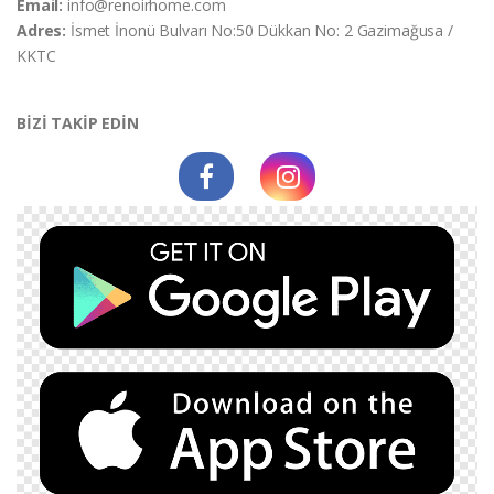
Email:
info@renoirhome.com
Adres:
İsmet İnonü Bulvarı No:50 Dükkan No: 2 Gazimağusa /
KKTC
BİZİ TAKİP EDİN