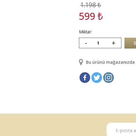
1.198
₺
599
₺
Miktar:
-
+
Bu ürünü mağazanızda g