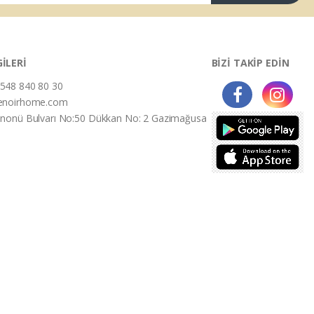
GİLERİ
BİZİ TAKİP EDİN
548 840 80 30
enoirhome.com
İnonü Bulvarı No:50 Dükkan No: 2 Gazimağusa