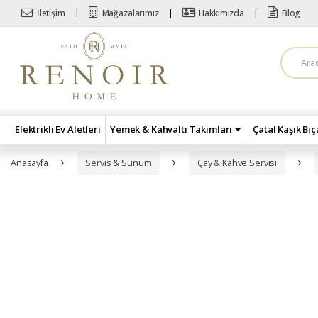
Skip to navigation
Skip to content
İletişim
Mağazalarımız
Hakkımızda
Blog
A
r
a
m
a
:
Elektrikli Ev Aletleri
Yemek & Kahvaltı Takımları
Çatal Kaşık Bı
Anasayfa
Servis & Sunum
Çay & Kahve Servisi