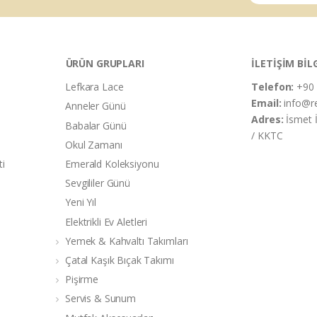
ÜRÜN GRUPLARI
İLETİŞİM BİL
Lefkara Lace
Telefon:
+90 
Email:
info@r
Anneler Günü
Adres:
İsmet 
Babalar Günü
/ KKTC
Okul Zamanı
ti
Emerald Koleksiyonu
Sevgililer Günü
Yeni Yıl
Elektrikli Ev Aletleri
Yemek & Kahvaltı Takımları
Çatal Kaşık Bıçak Takımı
Pişirme
Servis & Sunum