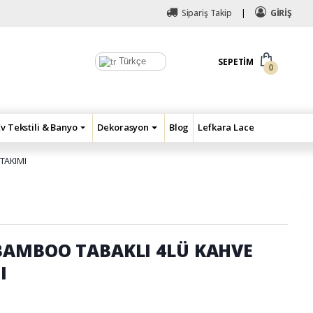
Sipariş Takip
GİRİŞ
Türkçe
SEPETIM
0
Ev Tekstili & Banyo
Dekorasyon
Blog
Lefkara Lace
TAKIMI
BAMBOO TABAKLI 4LÜ KAHVE
I