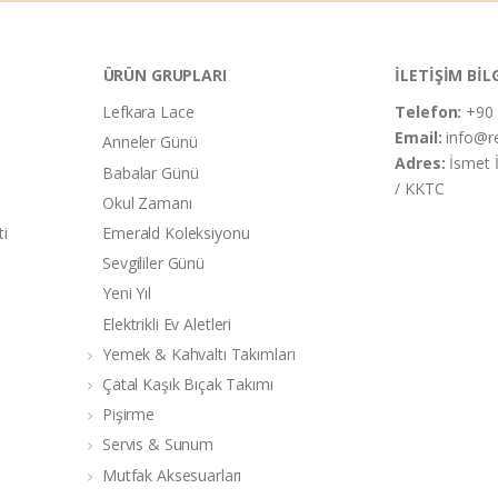
ÜRÜN GRUPLARI
İLETİŞİM BİL
Lefkara Lace
Telefon:
+90 
Email:
info@r
Anneler Günü
Adres:
İsmet 
Babalar Günü
/ KKTC
Okul Zamanı
ti
Emerald Koleksiyonu
Sevgililer Günü
Yeni Yıl
Elektrikli Ev Aletleri
Yemek & Kahvaltı Takımları
Çatal Kaşık Bıçak Takımı
Pişirme
Servis & Sunum
Mutfak Aksesuarları