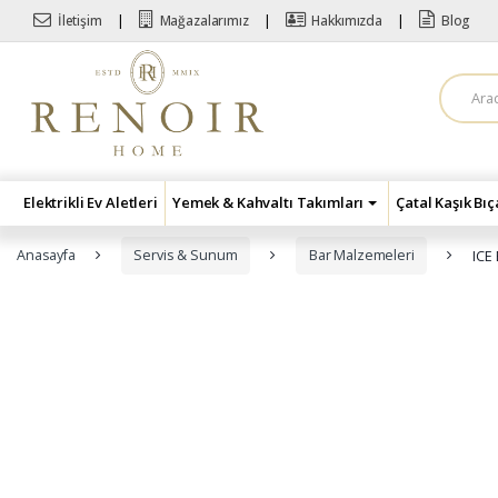
Skip to navigation
Skip to content
İletişim
Mağazalarımız
Hakkımızda
Blog
A
r
a
m
a
:
Elektrikli Ev Aletleri
Yemek & Kahvaltı Takımları
Çatal Kaşık Bı
Anasayfa
Servis & Sunum
Bar Malzemeleri
ICE