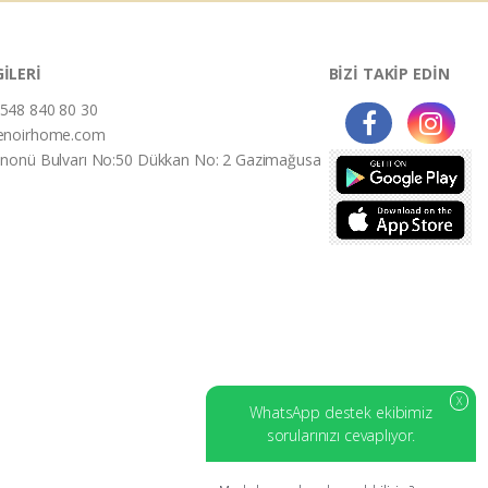
GİLERİ
BİZİ TAKİP EDİN
548 840 80 30
enoirhome.com
İnonü Bulvarı No:50 Dükkan No: 2 Gazimağusa
X
WhatsApp destek ekibimiz
sorularınızı cevaplıyor.