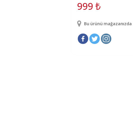
999
₺
Bu ürünü mağazanızda g