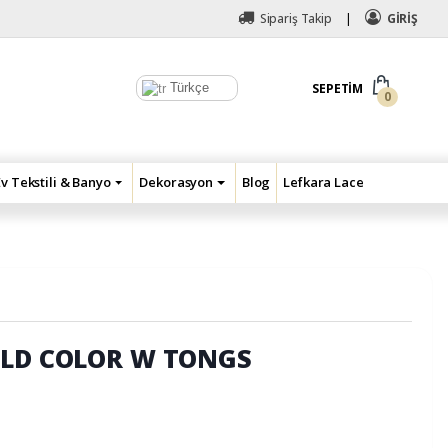
Sipariş Takip
GİRİŞ
Türkçe
SEPETIM
0
Ev Tekstili & Banyo
Dekorasyon
Blog
Lefkara Lace
OLD COLOR W TONGS