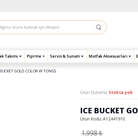
çak Takımı
Pişirme
Servis & Sunum
Mutfak Aksesuarları
 BUCKET GOLD COLOR W TONGS
Ürün Durumu:
Stokta yok
ICE BUCKET G
Ürün Kodu: A12441910
1.998
₺