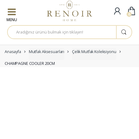
Skip to navigation
Skip to content
0
A
r
a
m
a
:
Anasayfa
Mutfak Aksesuarları
Çelik Mutfak Koleksiyonu
CHAMPAGNE COOLER 20CM