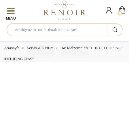
Skip to navigation
Skip to content
0
A
r
a
m
a
:
Anasayfa
Servis & Sunum
Bar Malzemeleri
BOTTLE OPENER
INCLUDING GLASS