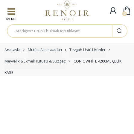
Skip to navigation
Skip to content
0
A
r
a
m
a
:
Anasayfa
Mutfak Aksesuarları
Tezgah Üstü Ürünler
Meyvelik & Ekmek Kutusu & Süzgeç
ICONIC WHİTE 4200ML ÇELİK
KASE