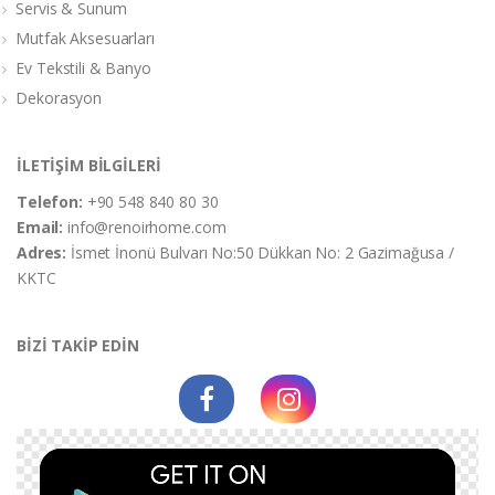
Servis & Sunum
Mutfak Aksesuarları
Ev Tekstili & Banyo
Dekorasyon
İLETİŞİM BİLGİLERİ
Telefon:
+90 548 840 80 30
Email:
info@renoirhome.com
Adres:
İsmet İnonü Bulvarı No:50 Dükkan No: 2 Gazimağusa /
KKTC
BİZİ TAKİP EDİN