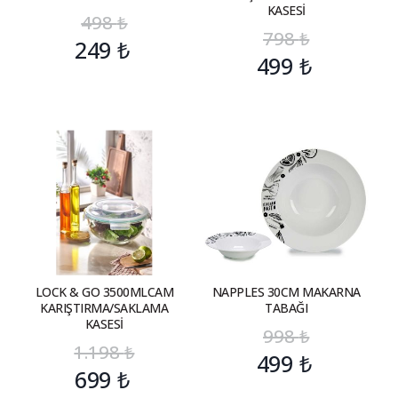
KASESİ
498
₺
798
₺
249
₺
499
₺
LOCK & GO 3500MLCAM
NAPPLES 30CM MAKARNA
KARIŞTIRMA/SAKLAMA
TABAĞI
KASESİ
998
₺
1.198
₺
499
₺
699
₺