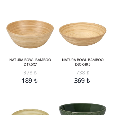
NATURA BOWL BAMBOO
NATURA BOWL BAMBOO
D17.5X7
D30XH9.5
378
₺
738
₺
189
₺
369
₺