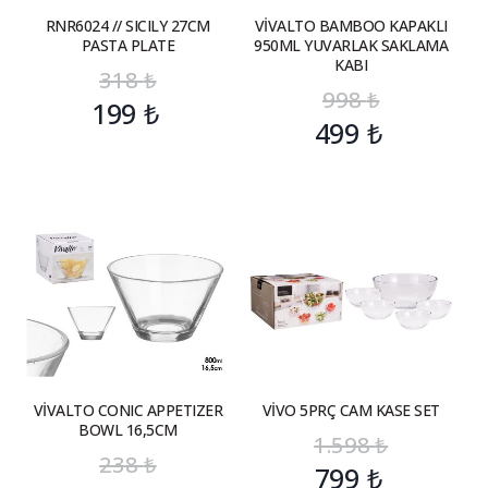
RNR6024 // SICILY 27CM
VİVALTO BAMBOO KAPAKLI
PASTA PLATE
950ML YUVARLAK SAKLAMA
KABI
318
₺
998
₺
199
₺
499
₺
VİVALTO CONIC APPETIZER
VİVO 5PRÇ CAM KASE SET
BOWL 16,5CM
1.598
₺
238
₺
799
₺