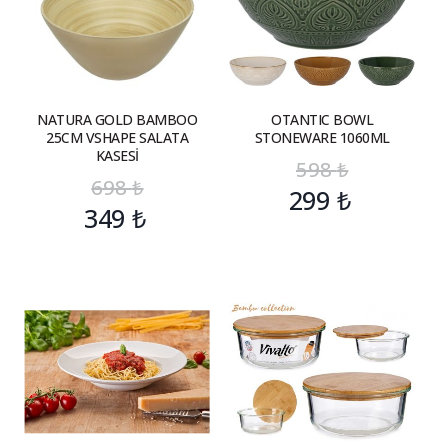
NATURA GOLD BAMBOO
OTANTIC BOWL
25CM VSHAPE SALATA
STONEWARE 1060ML
KASESİ
598
₺
698
₺
299
₺
349
₺