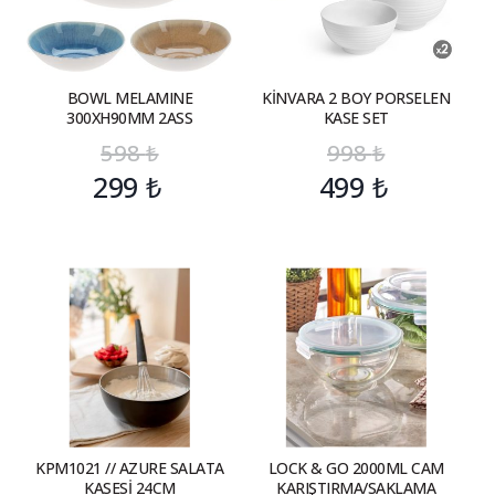
BOWL MELAMINE
KİNVARA 2 BOY PORSELEN
300XH90MM 2ASS
KASE SET
598
₺
998
₺
299
₺
499
₺
KPM1021 // AZURE SALATA
LOCK & GO 2000ML CAM
KASESİ 24CM
KARIŞTIRMA/SAKLAMA