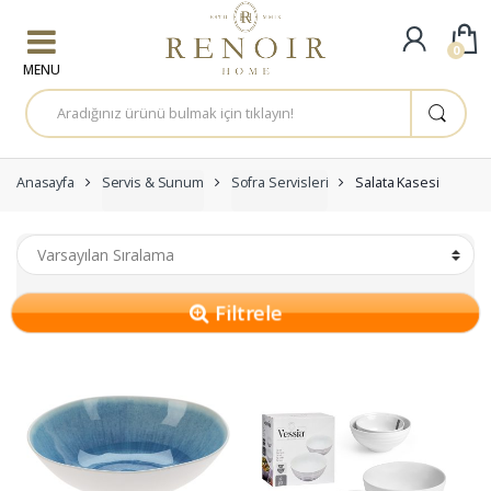
Skip to navigation
Skip to content
0
A
r
a
m
a
:
Anasayfa
Servis & Sunum
Sofra Servisleri
Salata Kasesi
Filtrele