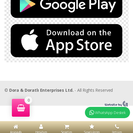
©
Dora & Doratlı Enterprises Ltd.
- All Rights Reserved
0
WhatsApp Destek
Anasayfa
Hesabım
Sepetim
Siparişlerim
İletişim