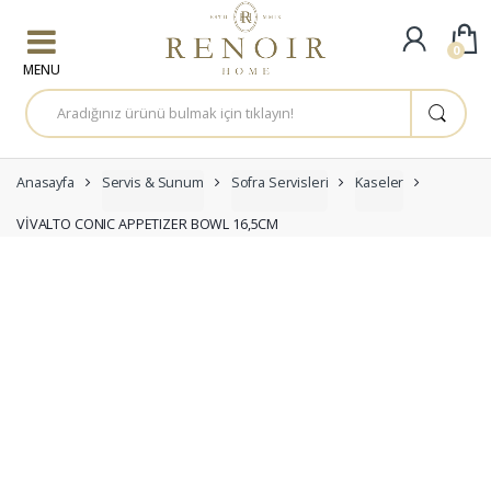
Skip to navigation
Skip to content
0
A
r
a
m
a
:
Anasayfa
Servis & Sunum
Sofra Servisleri
Kaseler
VİVALTO CONIC APPETIZER BOWL 16,5CM