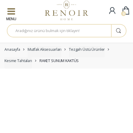
Skip to navigation
Skip to content
0
A
r
a
m
a
:
Anasayfa
Mutfak Aksesuarları
Tezgah Üstü Ürünler
Kesme Tahtaları
RAKET SUNUM KAKTÜS