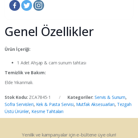
Genel Özellikler
Ürün İçeriği:
1 Adet Ahşap & cam sunum tahtası
Temizlik ve Bakım:
Elde Yıkanmalı.
Stok Kodu:
ZCA7845-1
Kategoriler:
Servis & Sunum
,
Sofra Servisleri
,
Kek & Pasta Servisi
,
Mutfak Aksesuarları
,
Tezgah
Üstü Ürünler
,
Kesme Tahtaları
Yenilik ve kampanyalar için e-bültene üye olun!