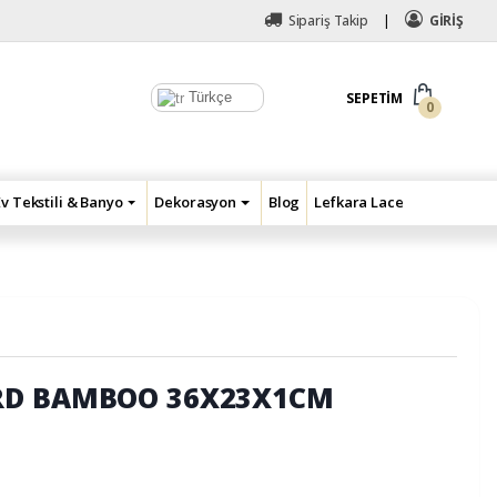
Sipariş Takip
GİRİŞ
Türkçe
SEPETIM
0
Ev Tekstili & Banyo
Dekorasyon
Blog
Lefkara Lace
RD BAMBOO 36X23X1CM