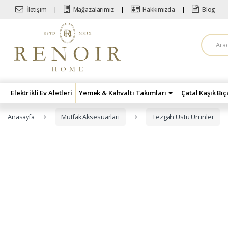
Skip to navigation
Skip to content
İletişim
Mağazalarımız
Hakkımızda
Blog
A
r
a
m
a
:
Elektrikli Ev Aletleri
Yemek & Kahvaltı Takımları
Çatal Kaşık Bı
Anasayfa
Mutfak Aksesuarları
Tezgah Üstü Ürünler