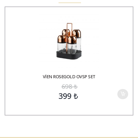
VİEN ROSEGOLD OVSP SET
698
₺
399
₺