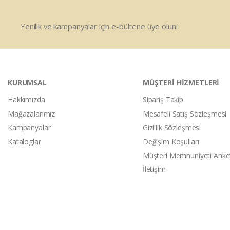
Yenilik ve kampanyalar için e-bültene üye olun!
KURUMSAL
MÜŞTERİ HİZMETLERİ
Hakkımızda
Sipariş Takip
Mağazalarımız
Mesafeli Satış Sözleşmesi
Kampanyalar
Gizlilik Sözleşmesi
Kataloglar
Değişim Koşulları
Müşteri Memnuniyeti Anke
İletişim