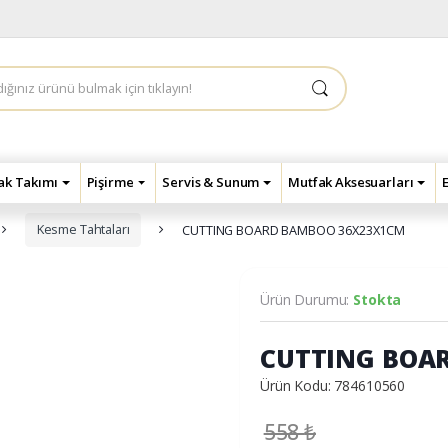
çak Takımı
Pişirme
Servis & Sunum
Mutfak Aksesuarları
Kesme Tahtaları
CUTTING BOARD BAMBOO 36X23X1CM
Ürün Durumu:
Stokta
CUTTING BOA
Ürün Kodu: 784610560
558
₺