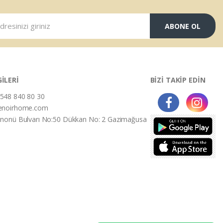
ABONE OL
GİLERİ
BİZİ TAKİP EDİN
548 840 80 30
enoirhome.com
İnonü Bulvarı No:50 Dükkan No: 2 Gazimağusa