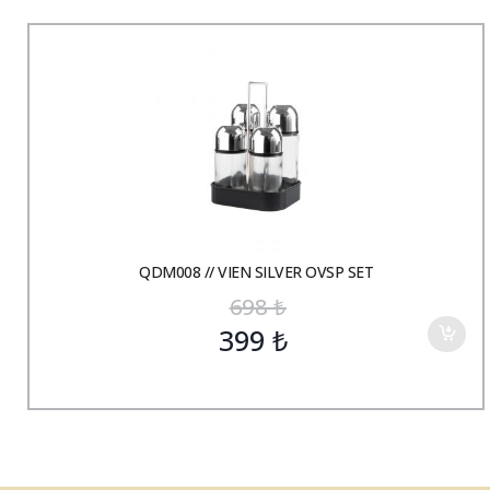
QDM008 // VIEN SILVER OVSP SET
698
₺
399
₺