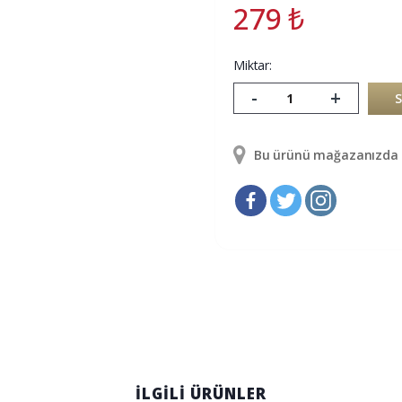
279
₺
Miktar:
-
+
Bu ürünü mağazanızda g
İLGİLİ ÜRÜNLER