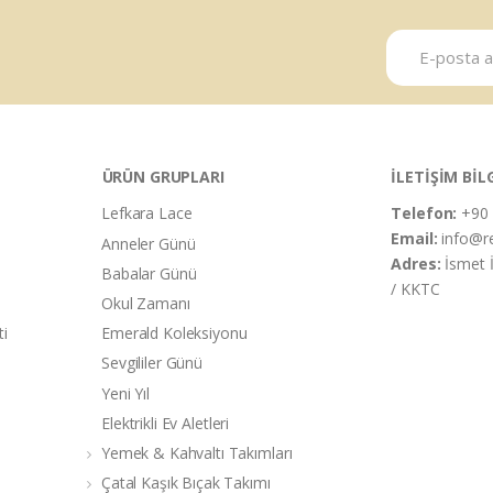
ÜRÜN GRUPLARI
İLETİŞİM BİL
Lefkara Lace
Telefon:
+90 
Email:
info@r
Anneler Günü
Adres:
İsmet 
Babalar Günü
/ KKTC
Okul Zamanı
ti
Emerald Koleksiyonu
Sevgililer Günü
Yeni Yıl
Elektrikli Ev Aletleri
Yemek & Kahvaltı Takımları
Çatal Kaşık Bıçak Takımı