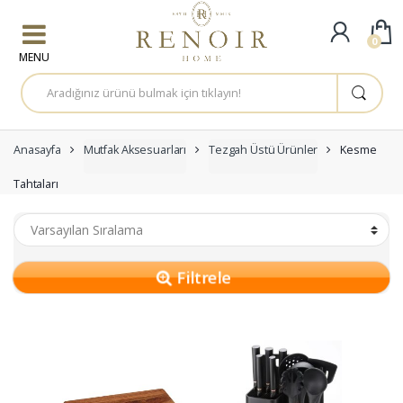
Skip to navigation
Skip to content
0
A
r
a
m
a
:
Anasayfa
Mutfak Aksesuarları
Tezgah Üstü Ürünler
Kesme
Tahtaları
Filtrele