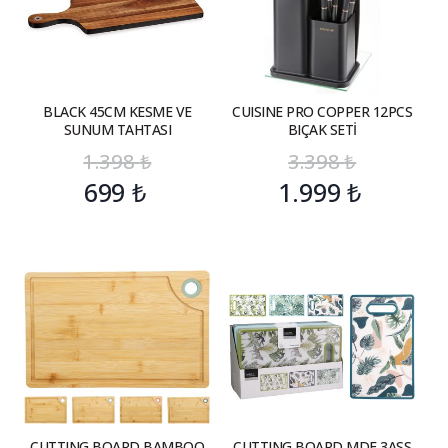
BLACK 45CM KESME VE
CUISINE PRO COPPER 12PCS
SUNUM TAHTASI
BIÇAK SETİ
1.398
₺
3.398
₺
699
₺
1.999
₺
CUTTING BOARD BAMBOO
CUTTING BOARD MDF 3ASS