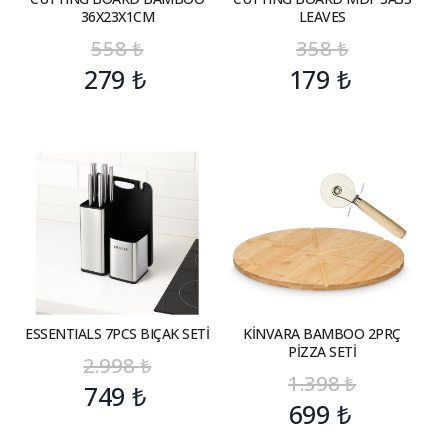
36X23X1CM
LEAVES
558
₺
358
₺
279
₺
179
₺
ESSENTIALS 7PCS BIÇAK SETİ
KİNVARA BAMBOO 2PRÇ
PİZZA SETİ
2.998
₺
1.398
₺
749
₺
699
₺