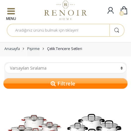
Skip to navigation
Skip to content
0
A
r
a
m
a
:
Anasayfa
Pişirme
Çelik Tencere Setleri
Filtrele