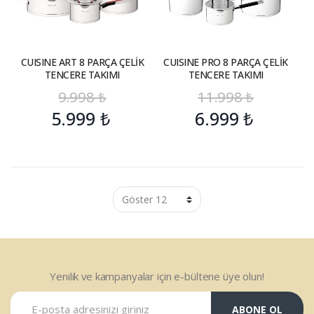
CUISINE ART 8 PARÇA ÇELİK
CUISINE PRO 8 PARÇA ÇELİK
TENCERE TAKIMI
TENCERE TAKIMI
9.998
₺
11.998
₺
5.999
₺
6.999
₺
Yenilik ve kampanyalar için e-bültene üye olun!
ABONE OL