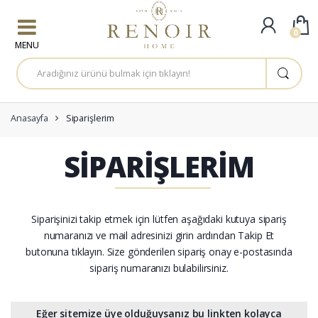
Skip to navigation
Skip to content
0
A
r
a
m
a
:
Anasayfa
Siparişlerim
SIPARIŞLERIM
Siparişinizi takip etmek için lütfen aşağıdaki kutuya sipariş
numaranızı ve mail adresinizi girin ardından Takip Et
butonuna tıklayın. Size gönderilen sipariş onay e-postasında
sipariş numaranızı bulabilirsiniz.
Eğer sitemize üye olduğuysanız bu linkten kolayca