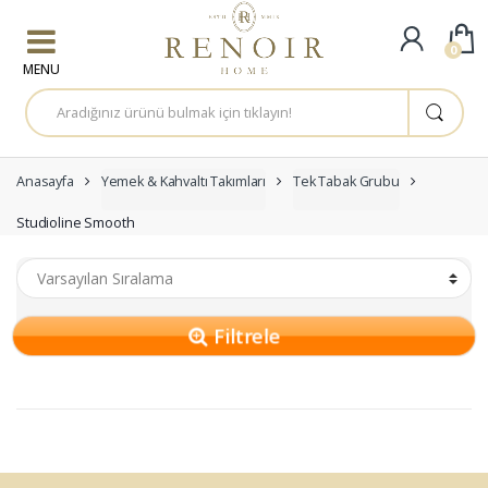
Skip to navigation
Skip to content
0
A
r
a
m
a
:
Anasayfa
Yemek & Kahvaltı Takımları
Tek Tabak Grubu
Studioline Smooth
Filtrele