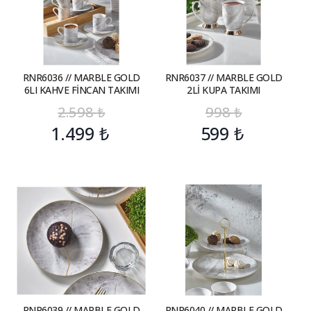
RNR6036 // MARBLE GOLD
RNR6037 // MARBLE GOLD
6LI KAHVE FİNCAN TAKIMI
2Lİ KUPA TAKIMI
2.598
₺
998
₺
1.499
₺
599
₺
RNR6039 // MARBLE GOLD
RNR6040 // MARBLE GOLD