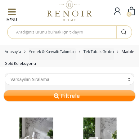
Skip to navigation
Skip to content
0
A
r
a
m
a
:
Anasayfa
Yemek & Kahvaltı Takımları
Tek Tabak Grubu
Marble
Gold Koleksiyonu
Filtrele