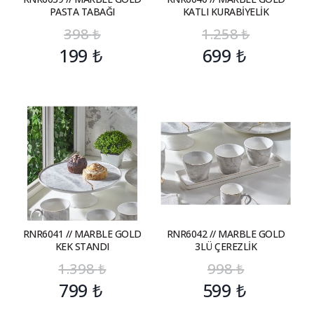
PASTA TABAĞI
KATLI KURABİYELİK
398
₺
1.258
₺
199
₺
699
₺
RNR6041 // MARBLE GOLD
RNR6042 // MARBLE GOLD
KEK STANDI
3LÜ ÇEREZLİK
1.398
₺
998
₺
799
₺
599
₺