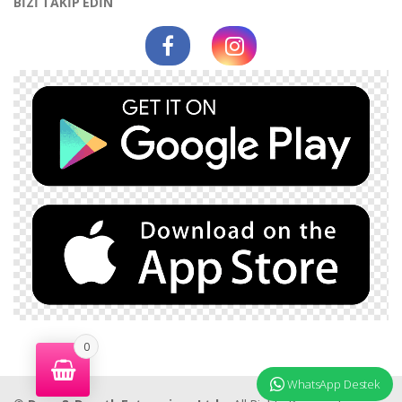
BİZİ TAKİP EDİN
0
WhatsApp Destek