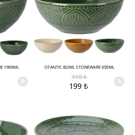
E 1900ML
OTANTIC BOWL STONEWARE 650ML
398
₺
199
₺