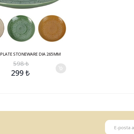
 PLATE STONEWARE DIA 265MM
598
₺
299
₺