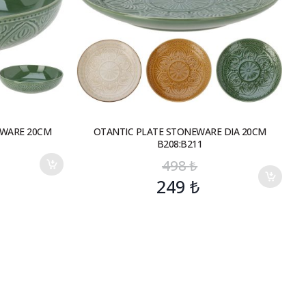
EWARE 20CM
OTANTIC PLATE STONEWARE DIA 20CM
B208:B211
498
₺
249
₺