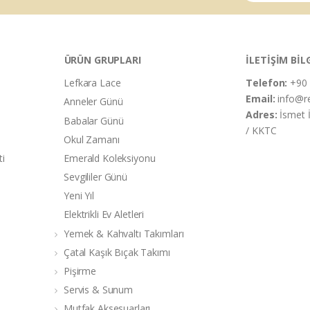
ÜRÜN GRUPLARI
İLETİŞİM BİL
Lefkara Lace
Telefon:
+90 
Email:
info@r
Anneler Günü
Adres:
İsmet 
Babalar Günü
/ KKTC
Okul Zamanı
ti
Emerald Koleksiyonu
Sevgililer Günü
Yeni Yıl
Elektrikli Ev Aletleri
Yemek & Kahvaltı Takımları
Çatal Kaşık Bıçak Takımı
Pişirme
Servis & Sunum
Mutfak Aksesuarları