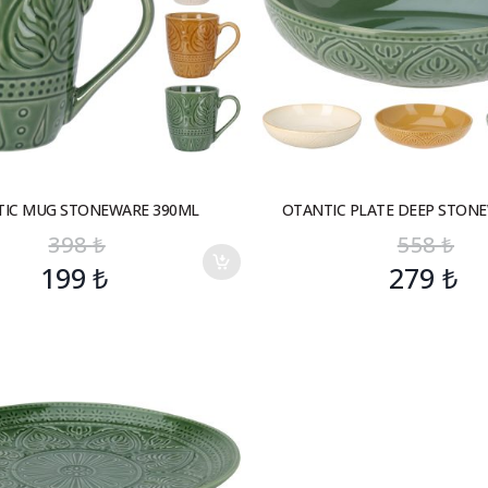
IC MUG STONEWARE 390ML
OTANTIC PLATE DEEP STON
398
₺
558
₺
199
₺
279
₺