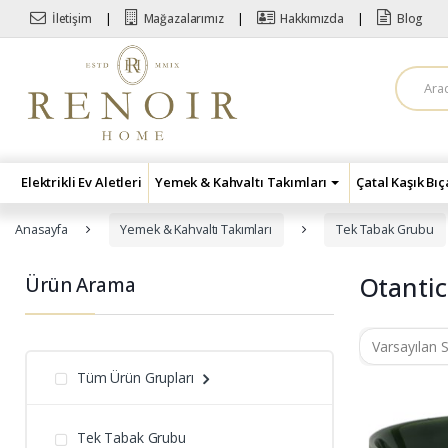
Skip to navigation
Skip to content
İletişim
Mağazalarımız
Hakkımızda
Blog
A
r
a
m
a
:
Elektrikli Ev Aletleri
Yemek & Kahvaltı Takımları
Çatal Kaşık Bı
Anasayfa
Yemek & Kahvaltı Takımları
Tek Tabak Grubu
Otantic
Ürün Arama
Tüm Ürün Grupları
Tek Tabak Grubu