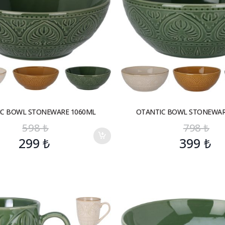
IC BOWL STONEWARE 1060ML
OTANTIC BOWL STONEWAR
598
₺
798
₺
299
₺
399
₺