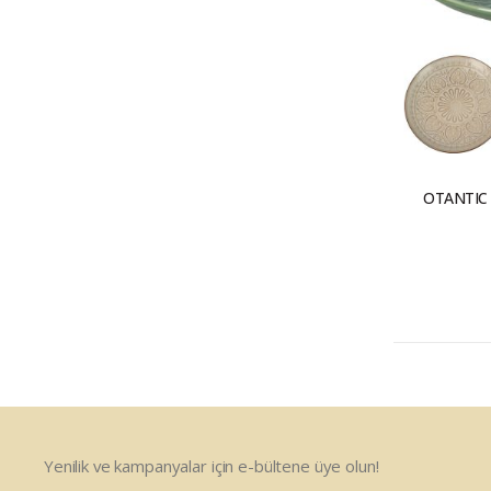
OTANTIC
Yenilik ve kampanyalar için e-bültene üye olun!