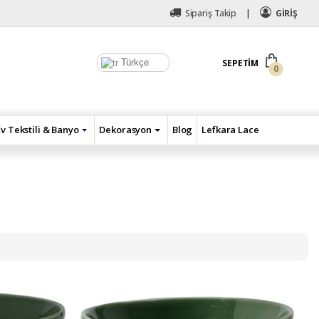
Sipariş Takip
GİRİŞ
Türkçe
SEPETIM
0
Ev Tekstili & Banyo
Dekorasyon
Blog
Lefkara Lace