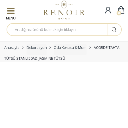
Skip to navigation
Skip to content
0
A
r
a
m
a
:
Anasayfa
Dekorasyon
Oda Kokusu & Mum
ACORDE TAHTA
TÜTSÜ STANLI 50AD. JASMİNE TÜTSÜ