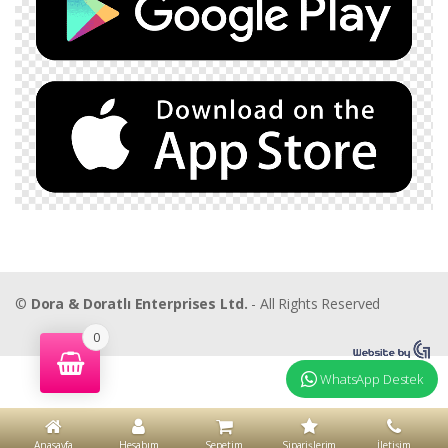
©
Dora & Doratlı Enterprises Ltd.
- All Rights Reserved
0
WhatsApp Destek
Anasayfa
Hesabım
Sepetim
Siparişlerim
İletişim