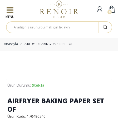
Skip to navigation
Skip to content
0
A
r
a
m
a
:
Anasayfa
AIRFRYER BAKING PAPER SET OF
Ürün Durumu:
Stokta
AIRFRYER BAKING PAPER SET
OF
Ürün Kodu: 170490340