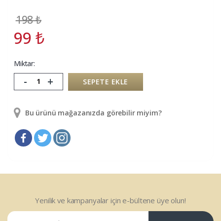
198
₺
99
₺
Miktar:
-
+
SEPETE EKLE
Bu ürünü mağazanızda görebilir miyim?
Yenilik ve kampanyalar için e-bültene üye olun!