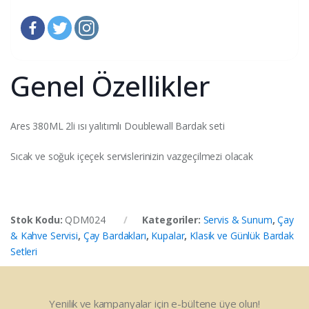
Genel Özellikler
Ares 380ML 2li ısı yalıtımlı Doublewall Bardak seti
Sıcak ve soğuk içeçek servislerinizin vazgeçilmezi olacak
Stok Kodu:
QDM024
Kategoriler:
Servis & Sunum
,
Çay
& Kahve Servisi
,
Çay Bardakları
,
Kupalar
,
Klasik ve Günlük Bardak
Setleri
Yenilik ve kampanyalar için e-bültene üye olun!