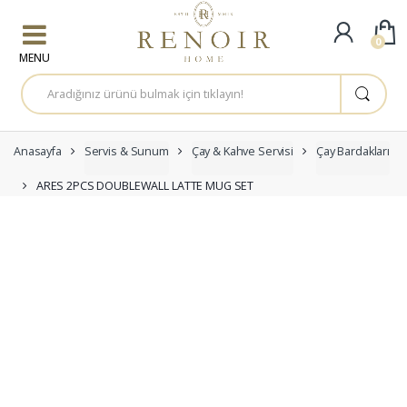
Skip to navigation
Skip to content
0
A
r
a
m
a
:
Anasayfa
Servis & Sunum
Çay & Kahve Servisi
Çay Bardakları
ARES 2PCS DOUBLEWALL LATTE MUG SET