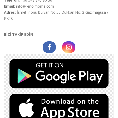
Telefon:
+90 548 840 80 30
Email:
info@renoirhome.com
Adres:
İsmet İnonü Bulvarı No:50 Dükkan No: 2 Gazimağusa /
KKTC
BİZİ TAKİP EDİN