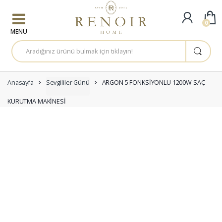
Skip to navigation
Skip to content
0
A
r
a
m
a
:
Anasayfa
Sevgililer Günü
ARGON 5 FONKSİYONLU 1200W SAÇ
KURUTMA MAKİNESİ