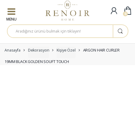
Skip to navigation
Skip to content
0
A
r
a
m
a
:
Anasayfa
Dekorasyon
Kişiye Özel
ARGON HAIR CURLER
19MM BLACK GOLDEN SOUFT TOUCH