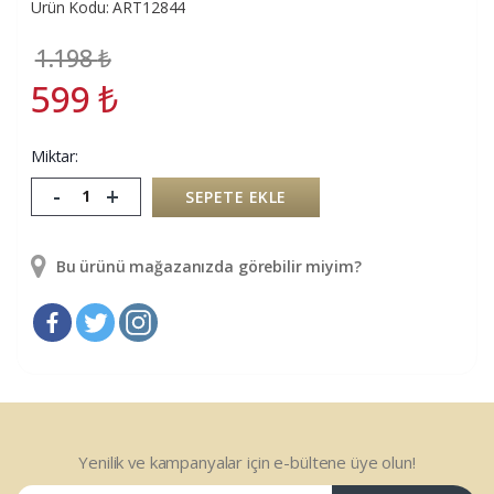
Ürün Kodu: ART12844
1.198
₺
599
₺
Miktar:
-
+
SEPETE EKLE
Bu ürünü mağazanızda görebilir miyim?
Yenilik ve kampanyalar için e-bültene üye olun!