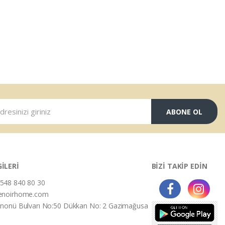
ABONE OL
GİLERİ
BİZİ TAKİP EDİN
548 840 80 30
enoirhome.com
İnonü Bulvarı No:50 Dükkan No: 2 Gazimağusa