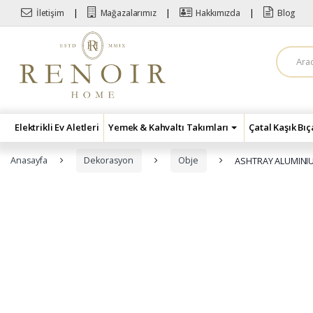
Skip to navigation
Skip to content
İletişim
Mağazalarımız
Hakkımızda
Blog
A
r
a
m
a
:
Elektrikli Ev Aletleri
Yemek & Kahvaltı Takımları
Çatal Kaşık Bı
Anasayfa
Dekorasyon
Obje
ASHTRAY ALUMINI