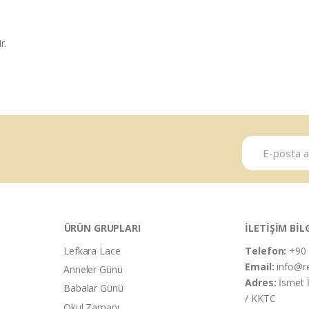
r.
ÜRÜN GRUPLARI
İLETİŞİM BİL
Lefkara Lace
Telefon:
+90 
Email:
info@r
Anneler Günü
Adres:
İsmet 
Babalar Günü
/ KKTC
Okul Zamanı