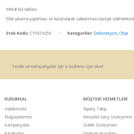
Metal kül tablası.
Elde yıkama yapılması ve kurutularak saklanması tavsiye edilmektedi
Stok Kodu:
CY5654250
Kategoriler:
Dekorasyon
,
Obje
Yenilik ve kampanyalar için e-bültene üye olun!
KURUMSAL
MÜŞTERİ HİZMETLERİ
Hakkımızda
Sipariş Takip
Mağazalarımız
Mesafeli Satış Sözleşmesi
Kampanyalar
Gizlilik Sözleşmesi
Kataloglar
Değişim Koşulları