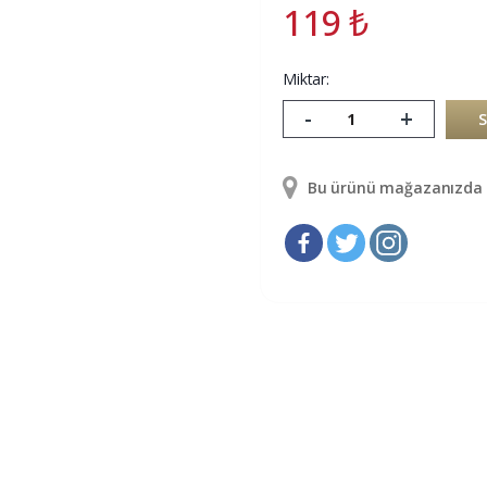
119
₺
Miktar:
-
+
Bu ürünü mağazanızda g