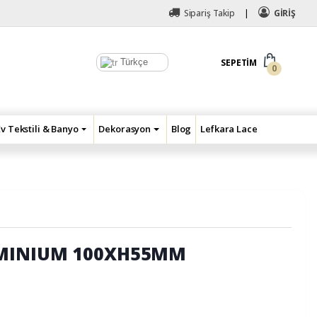
Sipariş Takip
GİRİŞ
Türkçe
SEPETIM
0
Ev Tekstili & Banyo
Dekorasyon
Blog
Lefkara Lace
MINIUM 100XH55MM