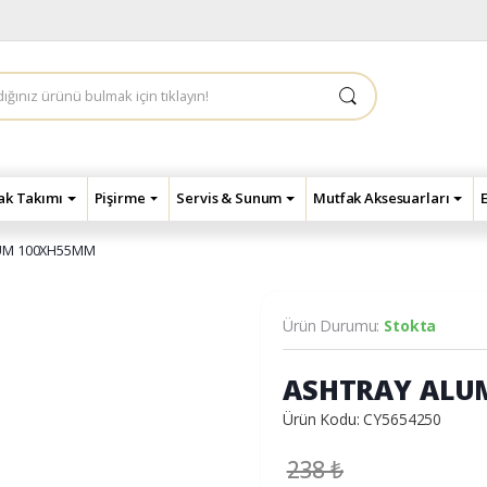
çak Takımı
Pişirme
Servis & Sunum
Mutfak Aksesuarları
UM 100XH55MM
Ürün Durumu:
Stokta
ASHTRAY ALU
Ürün Kodu: CY5654250
238
₺