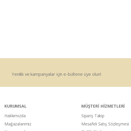
Yenilik ve kampanyalar için e-bültene üye olun!
KURUMSAL
MÜŞTERİ HİZMETLERİ
Hakkımızda
Sipariş Takip
Mağazalarımız
Mesafeli Satış Sözleşmesi