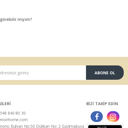
örebilir miyim?
ABONE OL
GİLERİ
BİZİ TAKİP EDİN
548 840 80 30
enoirhome.com
İnonü Bulvarı No:50 Dükkan No: 2 Gazimağusa