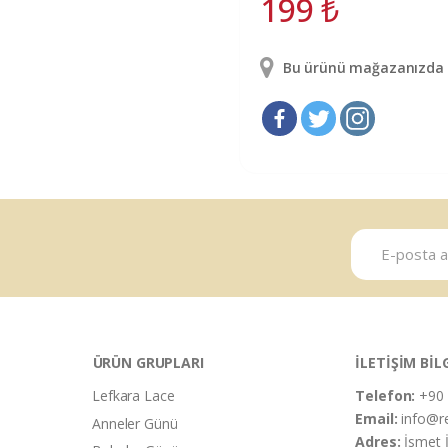
199
₺
Bu ürünü mağazanızda g
ÜRÜN GRUPLARI
İLETİŞİM BİL
Lefkara Lace
Telefon:
+90 
Email:
info@r
Anneler Günü
Adres:
İsmet 