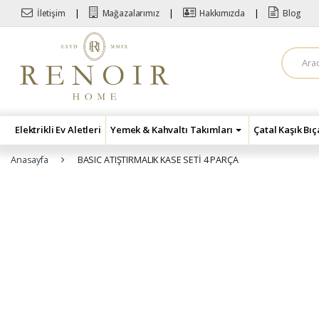
Skip to navigation
Skip to content
İletişim
Mağazalarımız
Hakkımızda
Blog
A
r
a
m
a
:
Elektrikli Ev Aletleri
Yemek & Kahvaltı Takımları
Çatal Kaşık Bı
Anasayfa
BASIC ATIŞTIRMALIK KASE SETİ 4 PARÇA