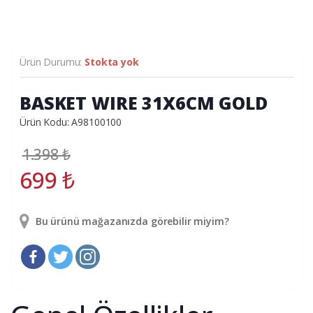
Ürün Durumu:
Stokta yok
BASKET WIRE 31X6CM GOLD
Ürün Kodu: A98100100
1.398
₺
699
₺
Bu ürünü mağazanızda görebilir miyim?