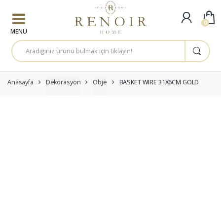
Skip to navigation
Skip to content
0
A
r
a
m
a
:
Anasayfa
Dekorasyon
Obje
BASKET WIRE 31X6CM GOLD