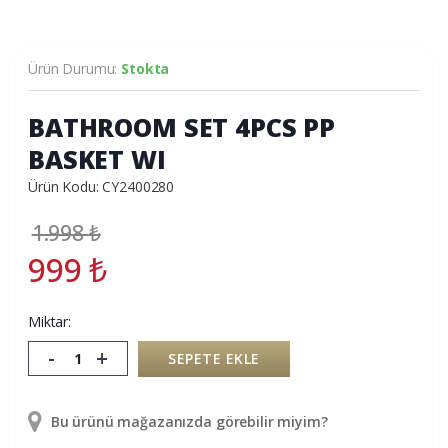
Ürün Durumu:
Stokta
BATHROOM SET 4PCS PP
BASKET WI
Ürün Kodu: CY2400280
1.998
₺
999
₺
Miktar:
-
+
SEPETE EKLE
Bu ürünü mağazanızda görebilir miyim?