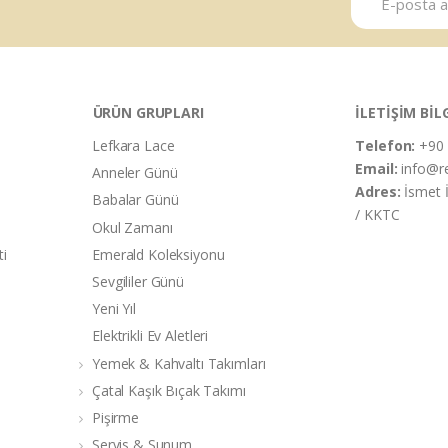
ÜRÜN GRUPLARI
İLETİŞİM BİL
Lefkara Lace
Telefon:
+90 
Email:
info@r
Anneler Günü
Adres:
İsmet 
Babalar Günü
/ KKTC
Okul Zamanı
ti
Emerald Koleksiyonu
Sevgililer Günü
Yeni Yıl
Elektrikli Ev Aletleri
Yemek & Kahvaltı Takımları
Çatal Kaşık Bıçak Takımı
Pişirme
Servis & Sunum