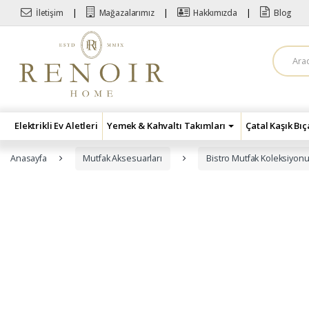
Skip to navigation
Skip to content
İletişim
Mağazalarımız
Hakkımızda
Blog
A
r
a
m
a
:
Elektrikli Ev Aletleri
Yemek & Kahvaltı Takımları
Çatal Kaşık Bı
Anasayfa
Mutfak Aksesuarları
Bistro Mutfak Koleksiyon