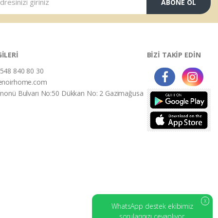
ABONE OL
GİLERİ
BİZİ TAKİP EDİN
548 840 80 30
enoirhome.com
İnonü Bulvarı No:50 Dükkan No: 2 Gazimağusa
X
WhatsApp destek ekibimiz
sorularınızı cevaplıyor.