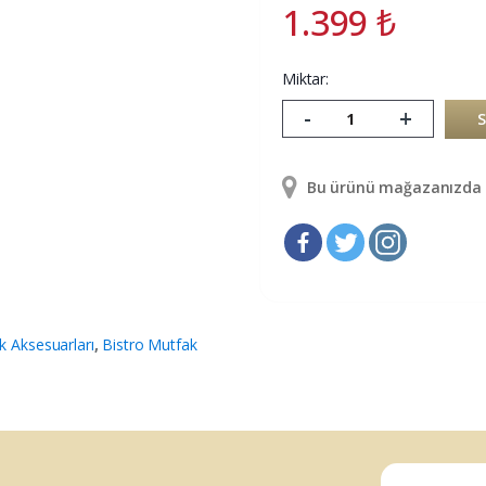
1.399
₺
Miktar:
-
+
Bu ürünü mağazanızda g
k Aksesuarları
,
Bistro Mutfak