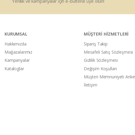
Yenilik ve kampanyalar için e-bültene üye olun!
KURUMSAL
MÜŞTERİ HİZMETLERİ
Hakkımızda
Sipariş Takip
Mağazalarımız
Mesafeli Satış Sözleşmesi
Kampanyalar
Gizlilik Sözleşmesi
Kataloglar
Değişim Koşulları
Müşteri Memnuniyeti Anke
İletişim