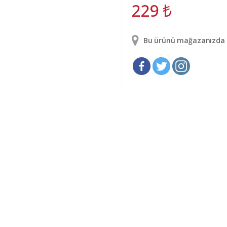
229
₺
Bu ürünü mağazanızda g