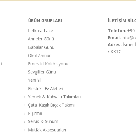
ÜRÜN GRUPLARI
İLETİŞİM BİL
Lefkara Lace
Telefon:
+90 
Email:
info@r
Anneler Günü
Adres:
İsmet 
Babalar Günü
/ KKTC
Okul Zamanı
ti
Emerald Koleksiyonu
Sevgililer Günü
Yeni Yıl
Elektrikli Ev Aletleri
Yemek & Kahvaltı Takımları
Çatal Kaşık Bıçak Takımı
Pişirme
Servis & Sunum
Mutfak Aksesuarları