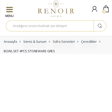
Skip to navigation
Skip to content
0
A
r
a
m
a
:
Anasayfa
Servis & Sunum
Sofra Servisleri
Çerezlikler
BOWL SET 4PCS STONEWARE GRES