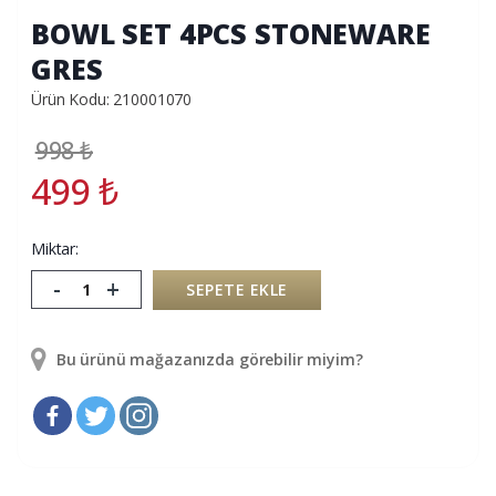
BOWL SET 4PCS STONEWARE
GRES
Ürün Kodu: 210001070
998
₺
499
₺
Miktar:
-
+
SEPETE EKLE
Bu ürünü mağazanızda görebilir miyim?