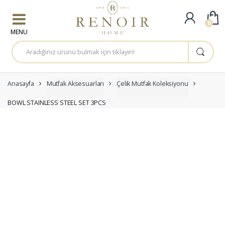
Skip to navigation
Skip to content
0
A
r
a
m
a
:
Anasayfa
Mutfak Aksesuarları
Çelik Mutfak Koleksiyonu
BOWL STAINLESS STEEL SET 3PCS