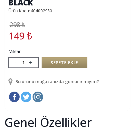
BLACK
Ürün Kodu: 404002930
298
₺
149
₺
Miktar:
-
+
SEPETE EKLE
Bu ürünü mağazanızda görebilir miyim?
Genel Özellikler