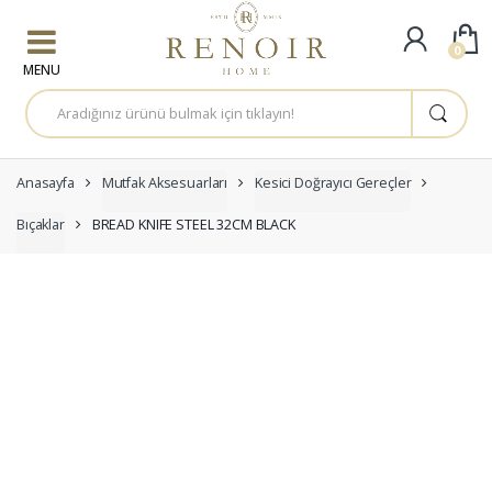
Skip to navigation
Skip to content
0
A
r
a
m
a
:
Anasayfa
Mutfak Aksesuarları
Kesici Doğrayıcı Gereçler
Bıçaklar
BREAD KNIFE STEEL 32CM BLACK