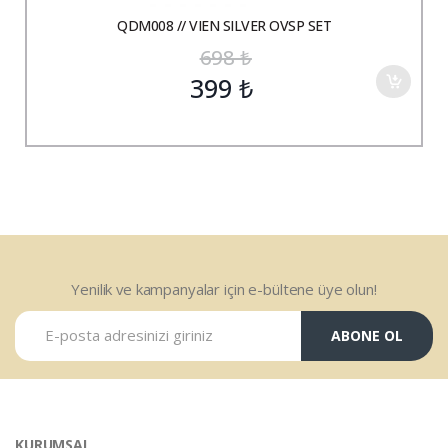
QDM008 // VIEN SILVER OVSP SET
698
₺
399
₺
Yenilik ve kampanyalar için e-bültene üye olun!
ABONE OL
KURUMSAL