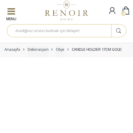
Skip to navigation
Skip to content
0
A
r
a
m
a
:
Anasayfa
Dekorasyon
Obje
CANDLE HOLDER 17CM GOLD