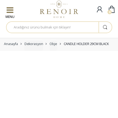
Skip to navigation
Skip to content
0
A
r
a
m
a
:
Anasayfa
Dekorasyon
Obje
CANDLE HOLDER 29CM BLACK