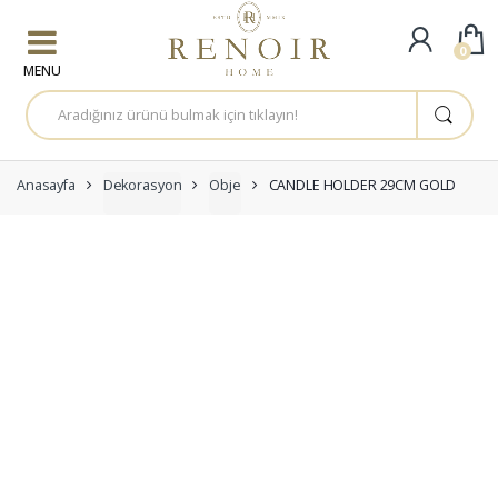
Skip to navigation
Skip to content
0
A
r
a
m
a
:
Anasayfa
Dekorasyon
Obje
CANDLE HOLDER 29CM GOLD