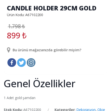
CANDLE HOLDER 29CM GOLD
Ürün Kodu: A67102200
1.798
₺
899
₺
Bu ürünü mağazanızda görebilir miyim?
Genel Özellikler
1 Adet gold şamdan
Stok Kodu:
A67102200
Kategoriler:
Dekorasyon
,
Obje