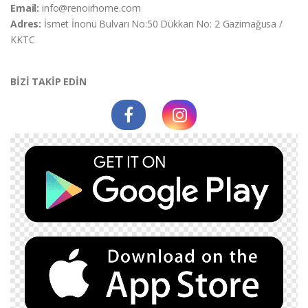
Email:
info@renoirhome.com
Adres:
İsmet İnonü Bulvarı No:50 Dükkan No: 2 Gazimağusa /
KKTC
BİZİ TAKİP EDİN