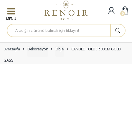
Skip to navigation
Skip to content
0
A
r
a
m
a
:
Anasayfa
Dekorasyon
Obje
CANDLE HOLDER 30CM GOLD
2ASS