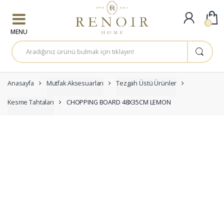
Skip to navigation
Skip to content
0
A
r
a
m
a
:
Anasayfa
Mutfak Aksesuarları
Tezgah Üstü Ürünler
Kesme Tahtaları
CHOPPING BOARD 48X35CM LEMON