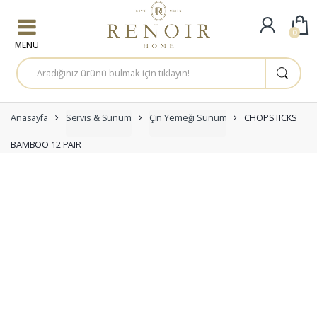
Skip to navigation
Skip to content
0
A
r
a
m
a
:
Anasayfa
Servis & Sunum
Çin Yemeği Sunum
CHOPSTICKS
BAMBOO 12 PAIR