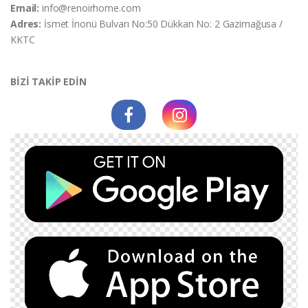
Email:
info@renoirhome.com
Adres:
İsmet İnonü Bulvarı No:50 Dükkan No: 2 Gazimağusa /
KKTC
BİZİ TAKİP EDİN