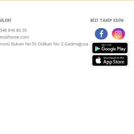
GİLERİ
BİZİ TAKİP EDİN
548 840 80 30
enoirhome.com
İnonü Bulvarı No:50 Dükkan No: 2 Gazimağusa