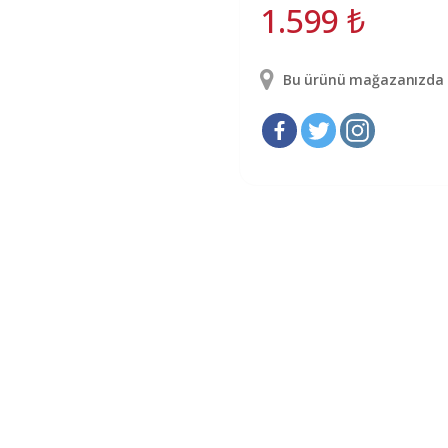
1.599
₺
Bu ürünü mağazanızda g