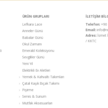
ÜRÜN GRUPLARI
İLETİŞİM BİL
Lefkara Lace
Telefon:
+90 
Email:
info@r
Anneler Günü
Adres:
İsmet 
Babalar Günü
/ KKTC
Okul Zamanı
ti
Emerald Koleksiyonu
Sevgililer Günü
Yeni Yıl
Elektrikli Ev Aletleri
Yemek & Kahvaltı Takımları
Çatal Kaşık Bıçak Takımı
Pişirme
Servis & Sunum
Mutfak Aksesuarları