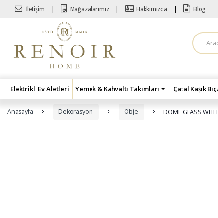
Skip to navigation
Skip to content
İletişim
Mağazalarımız
Hakkımızda
Blog
A
r
a
m
a
:
Elektrikli Ev Aletleri
Yemek & Kahvaltı Takımları
Çatal Kaşık Bı
Anasayfa
Dekorasyon
Obje
DOME GLASS WITH