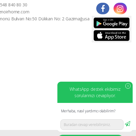
548 840 80 30
enoirhome.com
İnonü Bulvarı No:50 Dükkan No: 2 Gazimağusa
X
WhatsApp destek ekibimiz
sorularınızı cevaplıyor.
Merhaba, nasıl yardımcı olabilirim?