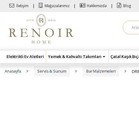
Skip to navigation
Skip to content
İletişim
Mağazalarımız
Hakkımızda
Blog
A
r
a
m
a
:
Elektrikli Ev Aletleri
Yemek & Kahvaltı Takımları
Çatal Kaşık Bı
Anasayfa
Servis & Sunum
Bar Malzemeleri
DRI