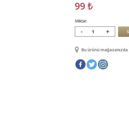
99
₺
Miktar:
-
+
Bu ürünü mağazanızda g