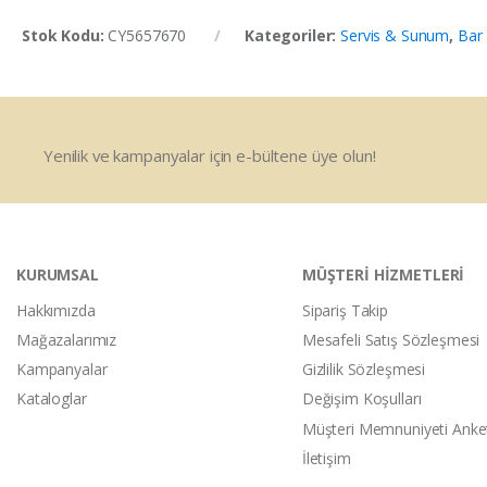
Stok Kodu:
CY5657670
Kategoriler:
Servis & Sunum
,
Bar
Yenilik ve kampanyalar için e-bültene üye olun!
KURUMSAL
MÜŞTERİ HİZMETLERİ
Hakkımızda
Sipariş Takip
Mağazalarımız
Mesafeli Satış Sözleşmesi
Kampanyalar
Gizlilik Sözleşmesi
Kataloglar
Değişim Koşulları
Müşteri Memnuniyeti Anke
İletişim