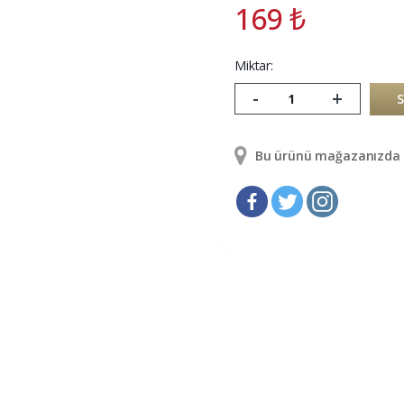
169
₺
Miktar:
-
+
Bu ürünü mağazanızda g