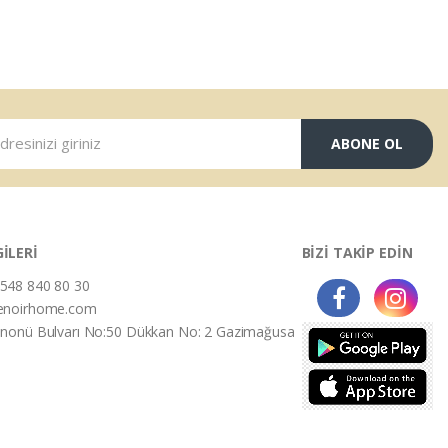
ABONE OL
GİLERİ
BİZİ TAKİP EDİN
548 840 80 30
enoirhome.com
İnonü Bulvarı No:50 Dükkan No: 2 Gazimağusa