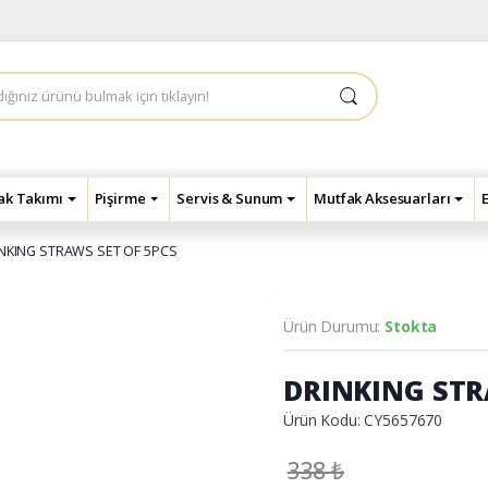
çak Takımı
Pişirme
Servis & Sunum
Mutfak Aksesuarları
NKING STRAWS SET OF 5PCS
Ürün Durumu:
Stokta
DRINKING STR
Ürün Kodu: CY5657670
338
₺