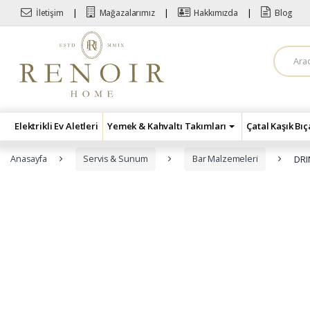
Skip to navigation
Skip to content
İletişim
Mağazalarımız
Hakkımızda
Blog
A
r
a
m
a
:
Elektrikli Ev Aletleri
Yemek & Kahvaltı Takımları
Çatal Kaşık Bı
Anasayfa
Servis & Sunum
Bar Malzemeleri
DRI