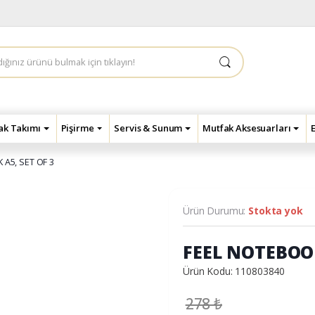
çak Takımı
Pişirme
Servis & Sunum
Mutfak Aksesuarları
A5, SET OF 3
Ürün Durumu:
Stokta yok
FEEL NOTEBOOK
Ürün Kodu: 110803840
278
₺