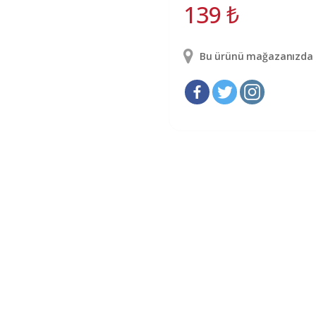
139
₺
Bu ürünü mağazanızda g