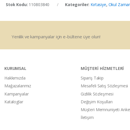
Stok Kodu:
110803840
Kategoriler:
Kırtasiye
,
Okul Zaman
Yenilik ve kampanyalar için e-bültene üye olun!
KURUMSAL
MÜŞTERİ HİZMETLERİ
Hakkımızda
Sipariş Takip
Mağazalarımız
Mesafeli Satış Sözleşmesi
Kampanyalar
Gizlilik Sözleşmesi
Kataloglar
Değişim Koşulları
Müşteri Memnuniyeti Anke
İletişim