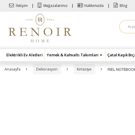
Skip to navigation
Skip to content
İletişim
Mağazalarımız
Hakkımızda
Blog
A
r
a
m
a
:
Elektrikli Ev Aletleri
Yemek & Kahvaltı Takımları
Çatal Kaşık Bı
Anasayfa
Dekorasyon
Kırtasiye
FEEL NOTEBOOK 