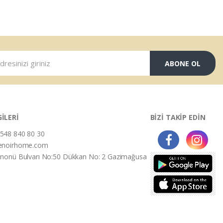
ABONE OL
GİLERİ
BİZİ TAKİP EDİN
548 840 80 30
enoirhome.com
İnonü Bulvarı No:50 Dükkan No: 2 Gazimağusa