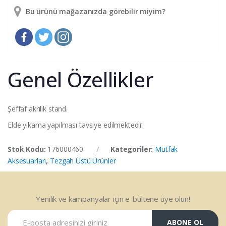
Bu ürünü mağazanızda görebilir miyim?
Genel Özellikler
Şeffaf akrılık stand.
Elde yıkama yapılması tavsıye edilmektedir.
Stok Kodu:
176000460
Kategoriler:
Mutfak
Aksesuarları
,
Tezgah Üstü Ürünler
Yenilik ve kampanyalar için e-bültene üye olun!
ABONE OL